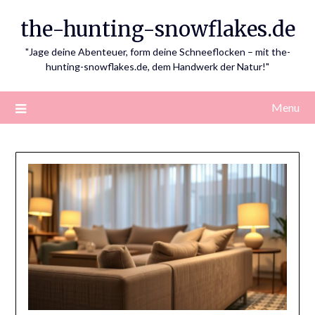
Skip
the-hunting-snowflakes.de
to
content
"Jage deine Abenteuer, form deine Schneeflocken – mit the-
hunting-snowflakes.de, dem Handwerk der Natur!"
Menu