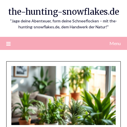
Skip
the-hunting-snowflakes.de
to
content
"Jage deine Abenteuer, form deine Schneeflocken – mit the-
hunting-snowflakes.de, dem Handwerk der Natur!"
Menu