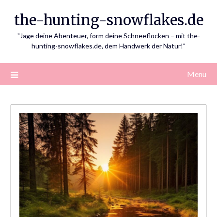
Skip
the-hunting-snowflakes.de
to
content
"Jage deine Abenteuer, form deine Schneeflocken – mit the-
hunting-snowflakes.de, dem Handwerk der Natur!"
Menu