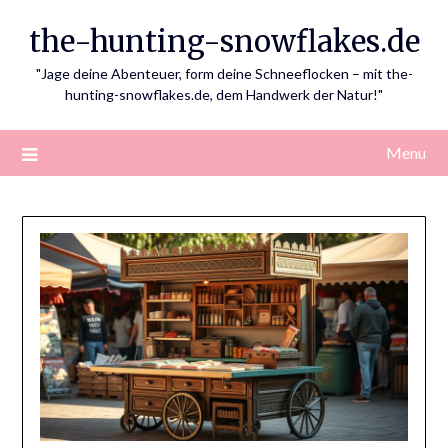
Skip
the-hunting-snowflakes.de
to
content
"Jage deine Abenteuer, form deine Schneeflocken – mit the-
hunting-snowflakes.de, dem Handwerk der Natur!"
Menu