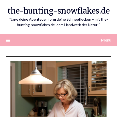
Skip
the-hunting-snowflakes.de
to
content
"Jage deine Abenteuer, form deine Schneeflocken – mit the-
hunting-snowflakes.de, dem Handwerk der Natur!"
Menu