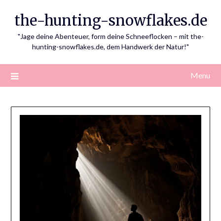
Skip
the-hunting-snowflakes.de
to
content
"Jage deine Abenteuer, form deine Schneeflocken – mit the-
hunting-snowflakes.de, dem Handwerk der Natur!"
Menu