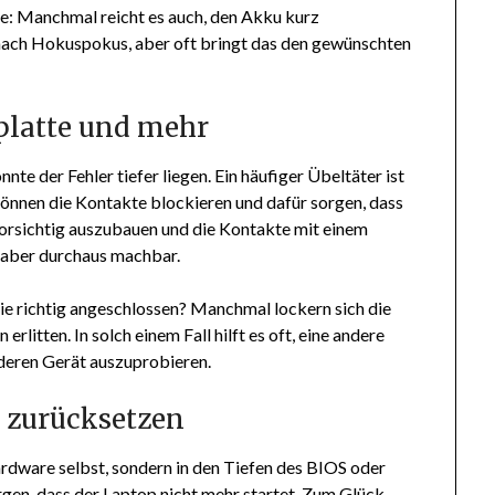
de: Manchmal reicht es auch, den Akku kurz
nach Hokuspokus, aber oft bringt das den gewünschten
platte und mehr
nte der Fehler tiefer liegen. Ein häufiger Übeltäter ist
önnen die Kontakte blockieren und dafür sorgen, dass
 vorsichtig auszubauen und die Kontakte mit einem
, aber durchaus machbar.
sie richtig angeschlossen? Manchmal lockern sich die
erlitten. In solch einem Fall hilft es oft, eine andere
anderen Gerät auszuprobieren.
n zurücksetzen
rdware selbst, sondern in den Tiefen des BIOS oder
rgen, dass der Laptop nicht mehr startet. Zum Glück